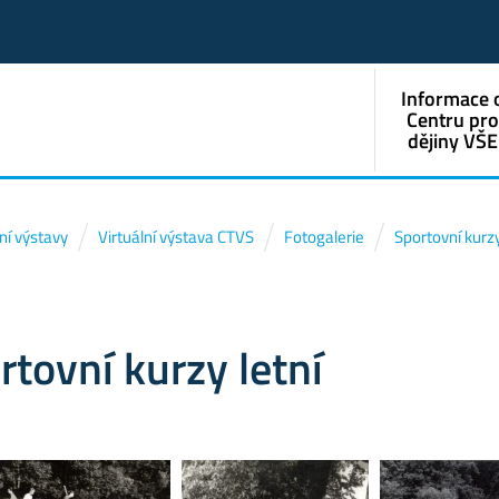
Informace 
Centru pr
dějiny VŠE
lní výstavy
Virtuální výstava CTVS
Fotogalerie
Sportovní kurzy
tovní kurzy letní