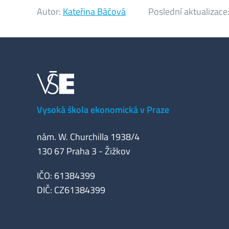
Autor:
Kateřina Báčová
Poslední aktualizace
Vysoká škola ekonomická v Praze
nám. W. Churchilla 1938/4
130 67 Praha 3 - Žižkov
IČO: 61384399
DIČ: CZ61384399