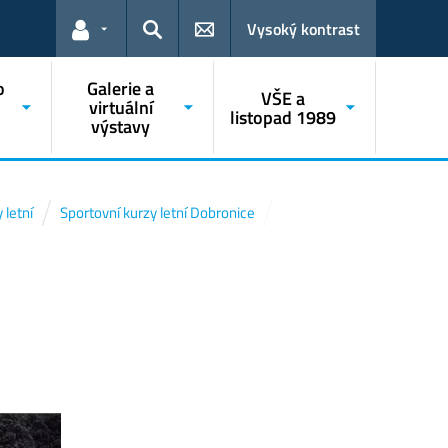
Vysoký kontrast
Odkazy pro uživatele
Hledat
o
Galerie a
VŠE a
o
virtuální
listopad 1989
výstavy
 letní
Sportovní kurzy letní Dobronice