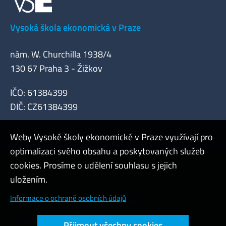
Vysoká škola ekonomická v Praze
nám. W. Churchilla 1938/4
130 67 Praha 3 - Žižkov
IČO: 61384399
DIČ: CZ61384399
Weby Vysoké školy ekonomické v Praze využívají pro
optimalizaci svého obsahu a poskytovaných služeb
cookies. Prosíme o udělení souhlasu s jejich
Admin
uložením.
Cookies a ochrana osobních údajů
Informace o ochraně osobních údajů
Přístupnost webu
Přijmout všechny cookies