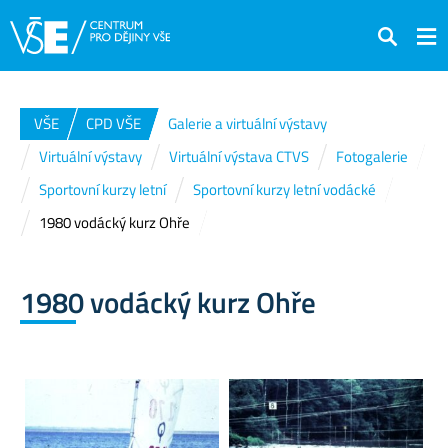
Hledat
VŠE
CPD VŠE
Galerie a virtuální výstavy
Virtuální výstavy
Virtuální výstava CTVS
Fotogalerie
Sportovní kurzy letní
Sportovní kurzy letní vodácké
1980 vodácký kurz Ohře
1980 vodácký kurz Ohře