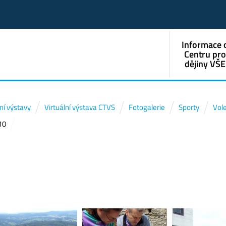
Informace 
Centru pr
dějiny VŠE
lní výstavy
Virtuální výstava CTVS
Fotogalerie
Sporty
Vole
10