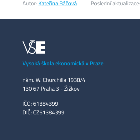
Autor:
Kateřina Báčová
Poslední aktualizace
Vysoká škola ekonomická v Praze
nám. W. Churchilla 1938/4
130 67 Praha 3 - Žižkov
IČO: 61384399
DIČ: CZ61384399