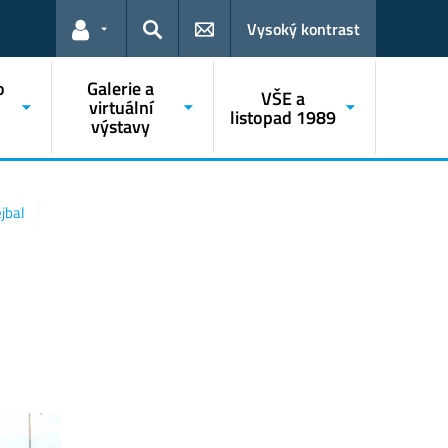
Vysoký kontrast
Odkazy pro uživatele
Hledat
o
Galerie a
VŠE a
o
virtuální
listopad 1989
výstavy
jbal