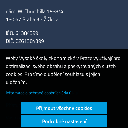
nám. W. Churchilla 1938/4
130 67 Praha 3 - Žižkov
IČO: 61384399
DIČ: CZ61384399
Weby Vysoké školy ekonomické v Praze využívají pro
optimalizaci svého obsahu a poskytovaných služeb
cookies. Prosíme o udělení souhlasu s jejich
Admin
uložením.
Cookies a ochrana osobních údajů
Informace o ochraně osobních údajů
Přístupnost webu
Přijmout všechny cookies
Vysoký kontrast
Podrobné nastavení