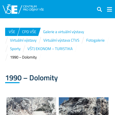
Hledat
VŠE
CPD VŠE
Galerie a virtuální výstavy
Virtuální výstavy
Virtuální výstava CTVS
Fotogalerie
Sporty
VŠTJ EKONOM – TURISTIKA
1990 – Dolomity
1990 – Dolomity