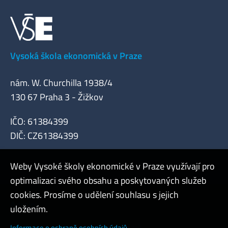
Vysoká škola ekonomická v Praze
nám. W. Churchilla 1938/4
130 67 Praha 3 - Žižkov
IČO: 61384399
DIČ: CZ61384399
Weby Vysoké školy ekonomické v Praze využívají pro
optimalizaci svého obsahu a poskytovaných služeb
cookies. Prosíme o udělení souhlasu s jejich
Admin
uložením.
Cookies a ochrana osobních údajů
Informace o ochraně osobních údajů