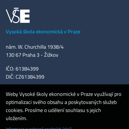
Vysoká škola ekonomická v Praze
nám. W. Churchilla 1938/4
130 67 Praha 3 - Žižkov
IČO: 61384399
DIČ: CZ61384399
Weby Vysoké školy ekonomické v Praze využívají pro
optimalizaci svého obsahu a poskytovaných služeb
cookies. Prosíme o udělení souhlasu s jejich
Admin
uložením.
Cookies a ochrana osobních údajů
Informace o ochraně osobních údajů