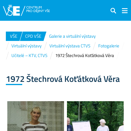
Hledat
VŠE
CPD VŠE
Galerie a virtuální výstavy
Virtuální výstavy
Virtuální výstava CTVS
Fotogalerie
Učitelé – KTV, CTVS
1972 Štechrová Koťátková Věra
1972 Štechrová Koťátková Věra