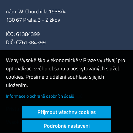
nám. W. Churchilla 1938/4
130 67 Praha 3 - Žižkov
IČO: 61384399
DIČ: CZ61384399
Weby Vysoké školy ekonomické v Praze využívají pro
optimalizaci svého obsahu a poskytovaných služeb
cookies. Prosíme o udělení souhlasu s jejich
Admin
uložením.
Cookies a ochrana osobních údajů
Informace o ochraně osobních údajů
Přístupnost webu
Přijmout všechny cookies
Vysoký kontrast
Podrobné nastavení